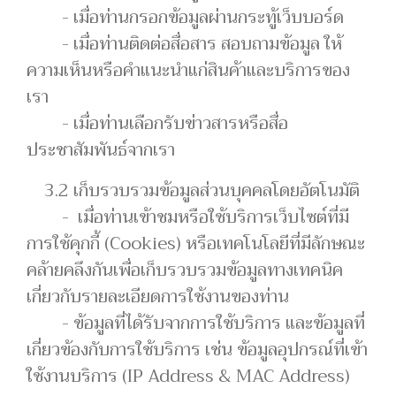
- เมื่อท่านกรอกข้อมูลผ่านกระทู้เว็บบอร์ด
- เมื่อท่านติดต่อสื่อสาร สอบถามข้อมูล ให้
ความเห็นหรือคำแนะนำแก่สินค้าและบริการของ
เรา
- เมื่อท่านเลือกรับข่าวสารหรือสื่อ
ประชาสัมพันธ์จากเรา
3.2 เก็บรวบรวมข้อมูลส่วนบุคคลโดยอัตโนมัติ
- เมื่อท่านเข้าชมหรือใช้บริการเว็บไซต์ที่มี
การใช้คุกกี้ (Cookies) หรือเทคโนโลยีที่มีลักษณะ
คล้ายคลึงกันเพื่อเก็บรวบรวมข้อมูลทางเทคนิค
เกี่ยวกับรายละเอียดการใช้งานของท่าน
- ข้อมูลที่ได้รับจากการใช้บริการ และข้อมูลที่
เกี่ยวข้องกับการใช้บริการ เช่น ข้อมูลอุปกรณ์ที่เข้า
ใช้งานบริการ (IP Address & MAC Address)