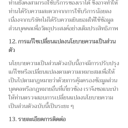
ท่านยังคงสามารถใช้บริการของเราได้ ซึ่งอาจทำให้
ท่านได้รับความสะดวกจากการใช้บริการน้อยลง
เนื่องจากบริษัทไม่ได้รับความยินยอมให้ใช้ข้อมูล
ส่วนบุคคลเพื่อวัตถุประสงค์อย่างเต็มประสิทธิภาพ
12. การแก้ไขเปลี่ยนแปลงนโยบายความเป็นส่วน
ตัว
นโยบายความเป็นส่วนตัวฉบับนี้อาจมีการปรับปรุง
แก้ไขหรือเปลี่ยนแปลงตามความเหมาะสมเพื่อให้
เป็นไปตามกฎหมายว่าด้วยการคุ้มครองข้อมูลส่วน
บุคคลหรือกฎหมายอื่นที่เกี่ยวข้อง เราจึงขอแนะนำ
ให้ท่านตรวจสอบการเปลี่ยนแปลงนโยบายความ
เป็นส่วนตัวฉบับนี้เป็นระยะ ๆ
13. รายละเอียดการติดต่อ