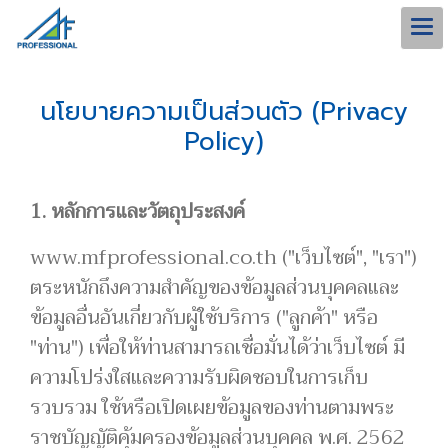
นโยบายความเป็นส่วนตัว (Privacy
Policy)
1. หลักการและวัตถุประสงค์
www.mfprofessional.co.th ("เว็บไซต์", "เรา")
ตระหนักถึงความสำคัญของข้อมูลส่วนบุคคลและ
ข้อมูลอื่นอันเกี่ยวกับผู้ใช้บริการ ("ลูกค้า" หรือ
"ท่าน") เพื่อให้ท่านสามารถเชื่อมั่นได้ว่าเว็บไซต์ มี
ความโปร่งใสและความรับผิดชอบในการเก็บ
รวบรวม ใช้หรือเปิดเผยข้อมูลของท่านตามพระ
ราชบัญญัติคุ้มครองข้อมูลส่วนบุคคล พ.ศ. 2562