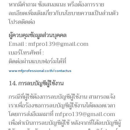
หากมีคำถาม ข้อเสนอแนะ หรือต้องการราย
ละเอียดเพิ่มเติมเกี่ยวกับนโยบายความเป็นส่วนตัว
โปรดติดต่อ
ผู้ควบคุมข้อมูลส่วนบุคคล
Email : mfpro139@gmail.com
เบอร์โทรศัพท์ :
ติดต่อผ่านแบบฟอร์มได้ที่
www.mfprofessional.co.th/contactus
14. การลบบัญชีผู้ใช้งาน
กรณีที่ผู้ใช้ต้องการลบบัญชีผู้ใช้งาน สามารถแจ้ง
เราเพื่อร้องขอการลบบัญชีผู้ใช้งานได้ตลอดเวลา
โดยการส่งอีเมลมาที่ mfpro139@gmail.com
เพื่อดำเนินการลบบัญชีผู้ใช้ หลังจากที่ได้ลบบัญชีผู้