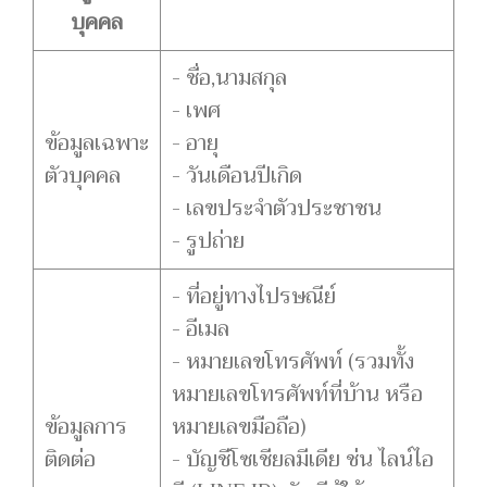
บุคคล
- ชื่อ,นามสกุล
- เพศ
ข้อมูลเฉพาะ
- อายุ
ตัวบุคคล
- วันเดือนปีเกิด
- เลขประจำตัวประชาชน
- รูปถ่าย
- ที่อยู่ทางไปรษณีย์
- อีเมล
- หมายเลขโทรศัพท์ (รวมทั้ง
หมายเลขโทรศัพท์ที่บ้าน หรือ
ข้อมูลการ
หมายเลขมือถือ)
ติดต่อ
- บัญชีโซเชียลมีเดีย ช่น ไลน์ไอ