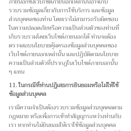
ภายนอกซึ่งเว็บไซต์ภายนอกเหล่านั้นอาจเก็บ
รวบรวมข้อมูลเกี่ยวกับการใช้บริการ และข้อมูล
ส่วนบุคคลของท่าน โดยเราไม่สามารถรับผิดชอบ
ในความปลอดภัยหรือความเป็นส่วนตัวของท่านที่
เก็บรวบรวมโดยเว็บไซต์ภายนอกได้ ท่านจะต้อง
ตรวจสอบนโยบายคุ้มครองข้อมูลส่วนบุคคลของ
เว็บไซต์ภายนอกเหล่านั้น และปฏิบัติตามนโยบาย
ความเป็นส่วนตัวที่ปรากฏในเว็บไซต์ภายนอกนั้น
ๆ แทน
11. ในกรณีที่ท่านปฏิเสธการยินยอมหรือไม่ให้ใช้
ข้อมูลส่วนบุคคล
เรามีความจำเป็นต้องรวบรวมข้อมูลส่วนบุคคลตาม
กฎหมาย หรือเพื่อการเข้าทำสัญญาระหว่างท่านกับ
เรา หากท่านไม่ยินยอมให้เราใช้ข้อมูลส่วนบุคคล