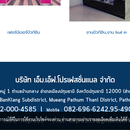
เฟอร์นิเจอร์บิวท์อิน
งานบิวท์อิน,งาน buil in
บริษัท เอ็ม.เอ็ฟ.โปรเฟสชั่นแนล จำกัด
ู่ 1 ตำบลบ้านกลาง อำเภอเมืองปทุมธานี จังหวัดปทุมธานี 12000 (สำน
anKlang Subdistrict, Mueang Pathum Thani District, Pa
2-000-4585 l
082-696-6242,95-49
Mobile :
บการณ์ที่ดีในการใช้งานเว็บไซต์ของท่าน ท่านสามารถอ่านรายละเอียดเพิ่มเติมได้ที่
mfpro99
mfpro139@gmail.com
Line ID :
E-mail :