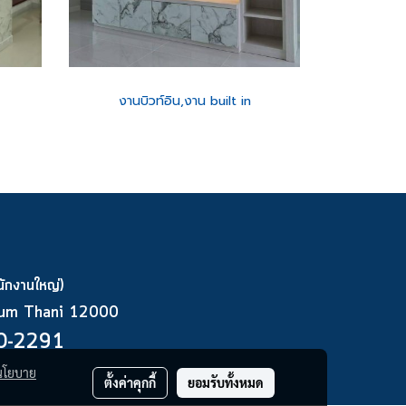
งานบิวท์อิน,งาน built in
ักงานใหญ่)
thum Thani 12000
0-2291
นโยบาย
ตั้งค่าคุกกี้
ยอมรับทั้งหมด