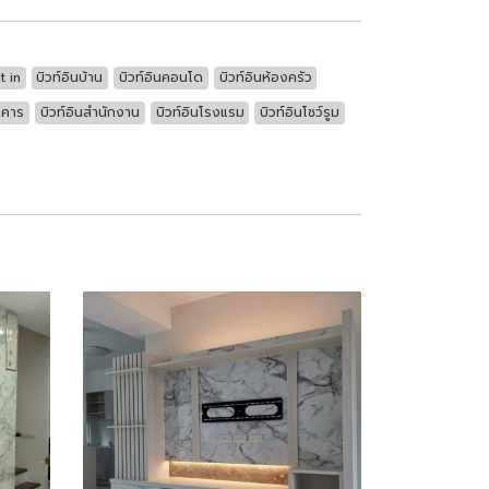
t in
บิวท์อินบ้าน
บิวท์อินคอนโด
บิวท์อินห้องครัว
าคาร
บิวท์อินสำนักงาน
บิวท์อินโรงแรม
บิวท์อินโชว์รูม