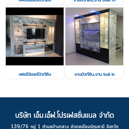
เฟอร์นิเจอร์บิวท์อิน
งานบิวท์อิน,งาน built in
เฟอร์นิเจอร์บิวท์อิน
งานบิวท์อิน,งาน buil in
บริษัท เอ็ม.เอ็ฟ.โปรเฟสชั่นแนล จำกัด
139/76 หมู่ 1 ตำบลบ้านกลาง อำเภอเมืองปทุมธานี จังหวัด