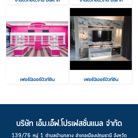
งานบิวท์อิน,งาน built in
งานบิวท์อิน,งาน buil in
เฟอร์นิเจอร์บิวท์อิน
เฟอร์นิเจอร์บิวท์อิน
บริษัท เอ็ม.เอ็ฟ.โปรเฟสชั่นแนล จำกัด
139/76 หมู่ 1 ตำบลบ้านกลาง อำเภอเมืองปทุมธานี จังหวัด