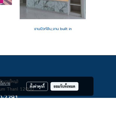
งานบิวท์อิน,งาน built in
ักงานใหญ่)
นโยบาย
ตั้งค่าคุกกี้
ยอมรับทั้งหมด
thum Thani 12000
0-2291