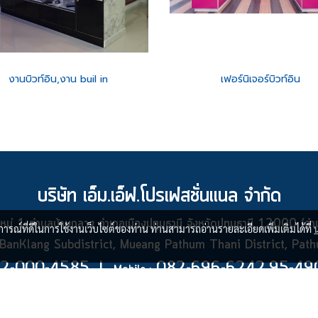
งานบิวท์อิน,งาน buil in
เฟอร์นิเจอร์บิวท์อิน
บริษัท เอ็ม.เอ็ฟ.โปรเฟสชั่นแนล จำกัด
ู่ 1 ตำบลบ้านกลาง อำเภอเมืองปทุมธานี จังหวัดปทุมธานี 12000 (สำน
บการณ์ที่ดีในการใช้งานเว็บไซต์ของท่าน ท่านสามารถอ่านรายละเอียดเพิ่มเติมได้ที่
anKlang Subdistrict, Mueang Pathum Thani District, Pa
2-000-4585 l
082-696-6242,95-49
Mobile :
mfpro99
mfpro139@gmail.com
Line ID :
E-mail :