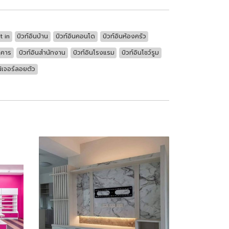
t in
บิวท์อินบ้าน
บิวท์อินคอนโด
บิวท์อินห้องครัว
าคาร
บิวท์อินสำนักงาน
บิวท์อินโรงแรม
บิวท์อินโชว์รูม
นิเจอร์ลอยตัว